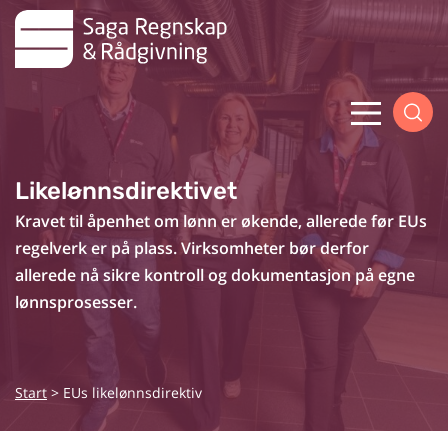
Skip
to
content
Menu
Likelønnsdirektivet
Kravet til åpenhet om lønn er økende, allerede før EUs
regelverk er på plass. Virksomheter bør derfor
allerede nå sikre kontroll og dokumentasjon på egne
lønnsprosesser.
Start
>
EUs likelønnsdirektiv