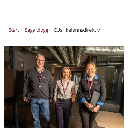
Start
Saga blogg
EUs likelønnsdirektiv